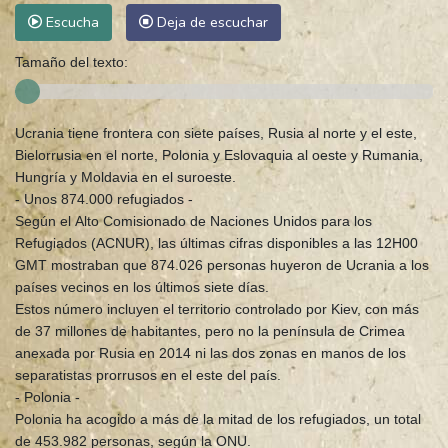
Escucha
Deja de escuchar
Tamaño del texto:
Ucrania tiene frontera con siete países, Rusia al norte y el este,
Bielorrusia en el norte, Polonia y Eslovaquia al oeste y Rumania,
Hungría y Moldavia en el suroeste.
- Unos 874.000 refugiados -
Según el Alto Comisionado de Naciones Unidos para los
Refugiados (ACNUR), las últimas cifras disponibles a las 12H00
GMT mostraban que 874.026 personas huyeron de Ucrania a los
países vecinos en los últimos siete días.
Estos número incluyen el territorio controlado por Kiev, con más
de 37 millones de habitantes, pero no la península de Crimea
anexada por Rusia en 2014 ni las dos zonas en manos de los
separatistas prorrusos en el este del país.
- Polonia -
Polonia ha acogido a más de la mitad de los refugiados, un total
de 453.982 personas, según la ONU.