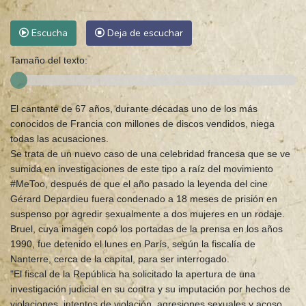
Escucha
Deja de escuchar
Tamaño del texto:
El cantante de 67 años, durante décadas uno de los más
conocidos de Francia con millones de discos vendidos, niega
todas las acusaciones.
Se trata de un nuevo caso de una celebridad francesa que se ve
sumida en investigaciones de este tipo a raíz del movimiento
#MeToo, después de que el año pasado la leyenda del cine
Gérard Depardieu fuera condenado a 18 meses de prisión en
suspenso por agredir sexualmente a dos mujeres en un rodaje.
Bruel, cuya imagen copó los portadas de la prensa en los años
1990, fue detenido el lunes en París, según la fiscalía de
Nanterre, cerca de la capital, para ser interrogado.
"El fiscal de la República ha solicitado la apertura de una
investigación judicial en su contra y su imputación por hechos de
violaciones, intentos de violación, agresiones sexuales y acoso