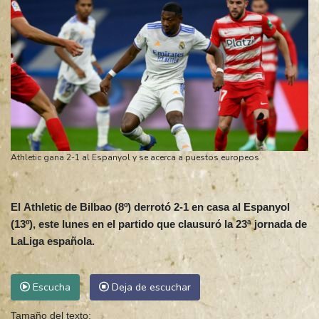
Athletic gana 2-1 al Espanyol y se acerca a puestos europeos
El Athletic de Bilbao (8º) derrotó 2-1 en casa al Espanyol
(13º), este lunes en el partido que clausuró la 23ª jornada de
LaLiga española.
Escucha
Deja de escuchar
Tamaño del texto: