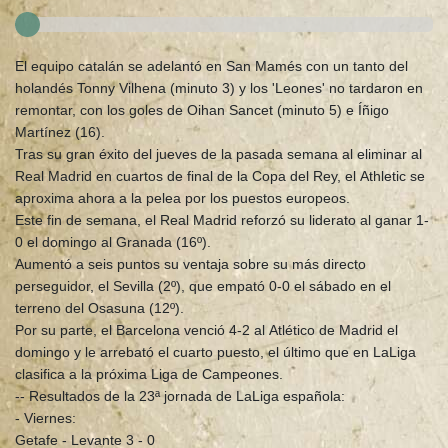
El equipo catalán se adelantó en San Mamés con un tanto del
holandés Tonny Vilhena (minuto 3) y los 'Leones' no tardaron en
remontar, con los goles de Oihan Sancet (minuto 5) e Íñigo
Martínez (16).
Tras su gran éxito del jueves de la pasada semana al eliminar al
Real Madrid en cuartos de final de la Copa del Rey, el Athletic se
aproxima ahora a la pelea por los puestos europeos.
Este fin de semana, el Real Madrid reforzó su liderato al ganar 1-
0 el domingo al Granada (16º).
Aumentó a seis puntos su ventaja sobre su más directo
perseguidor, el Sevilla (2º), que empató 0-0 el sábado en el
terreno del Osasuna (12º).
Por su parte, el Barcelona venció 4-2 al Atlético de Madrid el
domingo y le arrebató el cuarto puesto, el último que en LaLiga
clasifica a la próxima Liga de Campeones.
-- Resultados de la 23ª jornada de LaLiga española:
- Viernes:
Getafe - Levante 3 - 0