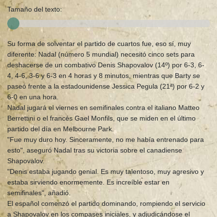
Tamaño del texto:
Su forma de solventar el partido de cuartos fue, eso sí, muy
diferente: Nadal (número 5 mundial) necesitó cinco sets para
deshacerse de un combativo Denis Shapovalov (14º) por 6-3, 6-
4, 4-6, 3-6 y 6-3 en 4 horas y 8 minutos, mientras que Barty se
paseó frente a la estadounidense Jessica Pegula (21ª) por 6-2 y
6-0 en una hora.
Nadal jugará el viernes en semifinales contra el italiano Matteo
Berrettini o el francés Gael Monfils, que se miden en el último
partido del día en Melbourne Park.
"Fue muy duro hoy. Sinceramente, no me había entrenado para
esto", aseguró Nadal tras su victoria sobre el canadiense
Shapovalov.
"Denis estaba jugando genial. Es muy talentoso, muy agresivo y
estaba sirviendo enormemente. Es increíble estar en
semifinales", añadió.
El español comenzó el partido dominando, rompiendo el servicio
a Shapovalov en los compases iniciales, y adjudicándose el