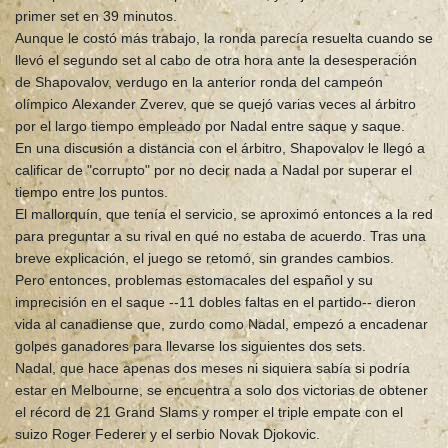
primer set en 39 minutos.
Aunque le costó más trabajo, la ronda parecía resuelta cuando se
llevó el segundo set al cabo de otra hora ante la desesperación
de Shapovalov, verdugo en la anterior ronda del campeón
olímpico Alexander Zverev, que se quejó varias veces al árbitro
por el largo tiempo empleado por Nadal entre saque y saque.
En una discusión a distancia con el árbitro, Shapovalov le llegó a
calificar de "corrupto" por no decir nada a Nadal por superar el
tiempo entre los puntos.
El mallorquín, que tenía el servicio, se aproximó entonces a la red
para preguntar a su rival en qué no estaba de acuerdo. Tras una
breve explicación, el juego se retomó, sin grandes cambios.
Pero entonces, problemas estomacales del español y su
imprecisión en el saque --11 dobles faltas en el partido-- dieron
vida al canadiense que, zurdo como Nadal, empezó a encadenar
golpes ganadores para llevarse los siguientes dos sets.
Nadal, que hace apenas dos meses ni siquiera sabía si podría
estar en Melbourne, se encuentra a solo dos victorias de obtener
el récord de 21 Grand Slams y romper el triple empate con el
suizo Roger Federer y el serbio Novak Djokovic.