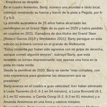
- Krejcikova se despide -
En el cuadro femenino, Barty, número uno mundial e ídolo local,
continuó mostrando su fuerza y barrió de la pista a Pegula, por 6-
2 y 6-0.
La estrella australiana de 25 años había alcanzado las
semifinales en el Grand Slam de su país en 2020 y había perdido
en cuartos en 2021. Ganadora de dos títulos del Grand Slam
(Roland Garros 2019 y Wimbledon 2021), Barty persigue en esta
edición su primera corona en el grande de Melbourne.
"Estoy contenta por haber sido agresiva con mi golpe de derecha,
aunque cometí algunos errores", subrayó Barty, que está
teniendo un torneo impresionante, con apenas una hora en la
pista en cada ronda.
Desde la semifinal de 2020, Barty se siente "más completa, con
más experiencia para gestionar las situaciones que se
presenten".
Barty avanza en el cuadro a gran velocidad: tras haber eliminado
a Lesia Tsurenko (6-0, 6-1 en 54 minutos), a Lucia Bronzetti (6-1,
6-1 en 52 minutos, a Camila Giorgi (6-2, 6-3 en 61 minutos) y a
Amanda Anisimova en una hora y catorce minutos.