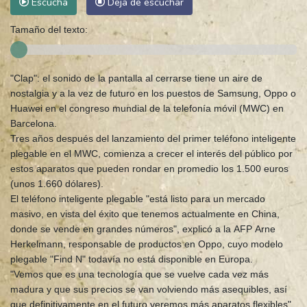
Escucha
Deja de escuchar
Tamaño del texto:
"Clap": el sonido de la pantalla al cerrarse tiene un aire de
nostalgia y a la vez de futuro en los puestos de Samsung, Oppo o
Huawei en el congreso mundial de la telefonía móvil (MWC) en
Barcelona.
Tres años después del lanzamiento del primer teléfono inteligente
plegable en el MWC, comienza a crecer el interés del público por
estos aparatos que pueden rondar en promedio los 1.500 euros
(unos 1.660 dólares).
El teléfono inteligente plegable "está listo para un mercado
masivo, en vista del éxito que tenemos actualmente en China,
donde se vende en grandes números", explicó a la AFP Arne
Herkelmann, responsable de productos en Oppo, cuyo modelo
plegable "Find N" todavía no está disponible en Europa.
"Vemos que es una tecnología que se vuelve cada vez más
madura y que sus precios se van volviendo más asequibles, así
que definitivamente en el futuro veremos más aparatos flexibles",