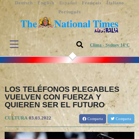
Deutsch
English
Español
Français
Italiano
Português
Clima - Sydney 14°C
LOS TELÉFONOS PLEGABLES
VUELVEN CON FUERZA Y
QUIEREN SER EL FUTURO
CULTURA
03.03.2022
Comparta
Comparta