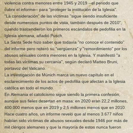
violencia contra menores entre 1945 y 2019 --el periodo que
cubre el informe-- para "proteger la institución de la Iglesia".
"La consideración" de las víctimas "sigue siendo insuficiente
desde numerosos puntos de vista, también después de 2010",
cuando trascendieron los primeros escándalos de pedofilia en la
Iglesia alemana, añadió Pusch.
La Santa Sede hizo saber que todavía "no conoce el contenido"
del informe pero reiteró su "vergüenza" y "remordimiento" por los
abusos sexuales contra menores en la Iglesia. Y manifestó "a
todas las víctimas su cercanía", según declaró Matteo Bruni,
portavoz del Vaticano.
La investigación de Múnich marca un nuevo capítulo en el
esclarecimiento de los actos de pedofilia que afectan a la Iglesia
católica en todo el mundo.
En Alemania el catolicismo sigue siendo la primera confesión,
aunque sus fieles desertan en masa: en 2020 eran 22,2 millones,
400.000 menos que en 2019 y 2,5 millones menos que en 2010.
Hace cuatro años, un informe reveló que al menos 3.677 niños
habían sido víctimas de abusos sexuales desde 1946 por más de
mil clérigos alemanes y que la mayoría de estos nunca fueron