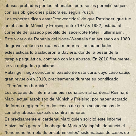
abusos probados por los tribunales, pero se les permitió seguir
con sus obligaciones pastorales, según Pusch.
Los expertos dicen estar "convencidos" de que Ratzinger, que fue
arzobispo de Múnich y Freising entre 1977 y 1982, estaba al
corriente del pasado pedófilo del sacerdote Peter Hullermann.
Este vicario de Renania del Norte-Westfalia fue acusado en 1980
de graves abusos sexuales a menores. Las autoridades
eclesiásticas lo trasladaron a Baviera, donde, a pesar de la
terapia psiquiátrica, continuó con los abusos. En 2010 finalmente
se vio obligado a jubilarse.
Ratzinger negó conocer el pasado de este cura, cuyo caso causó
gran revuelo en 2010, precisamente durante su pontificado.
- "Fenómeno horrible" -
Los autores del informe también señalaron al cardenal Reinhard
Marx, actual arzobispo de Múnich y Freising, por haber actuado
de forma negligente en dos casos de curas sospechosos de
cometer abusos sexuales contra menores.
Es precisamente el cardenal Marx quien solicitó este informe.
A nivel más general, la abogada Marion Wetspfahl denunció el
"fenómeno horrible de encubrimientos" sistemáticos de casos de