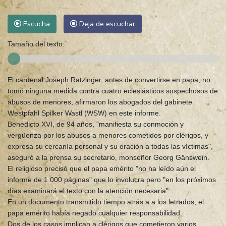
Escucha
Deja de escuchar
Tamaño del texto:
El cardenal Joseph Ratzinger, antes de convertirse en papa, no
tomó ninguna medida contra cuatro eclesiásticos sospechosos de
abusos de menores, afirmaron los abogados del gabinete
Westpfahl Spilker Wastl (WSW) en este informe.
Benedicto XVI, de 94 años, "manifiesta su conmoción y
vergüenza por los abusos a menores cometidos por clérigos, y
expresa su cercanía personal y su oración a todas las víctimas",
aseguró a la prensa su secretario, monseñor Georg Gänswein.
El religioso precisó que el papa emérito "no ha leído aún el
informe de 1.000 páginas" que lo involucra pero "en los próximos
días examinará el texto con la atención necesaria".
En un documento transmitido tiempo atrás a a los letrados, el
papa emérito había negado cualquier responsabilidad.
Dos de los casos implican a clérigos que cometieron varios