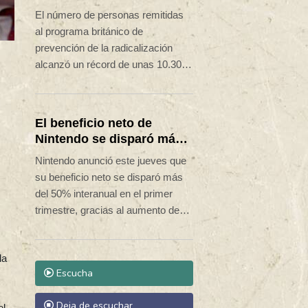
radicalización en Reino
El número de personas remitidas
Unido
al programa británico de
prevención de la radicalización
alcanzó un récord de unas 10.300
entre octubre de 2024 y
septiembre de 2025, con fuerte
aumento de notificaciones
El beneficio neto de
relacionadas con la extrema
Nintendo se disparó más
derecha, según un informe anual
del 50% en el primer
Nintendo anunció este jueves que
publicado este jueves.
trimestre
su beneficio neto se disparó más
del 50% interanual en el primer
trimestre, gracias al aumento de
las ventas de videojuegos y a unos
ingresos extraordinarios
la
relacionados con las devoluciones
Escucha
de aranceles de Estados Unidos.
Deja de escuchar
el