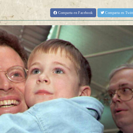
Comparta
en Facebook
Comparta
en Twit