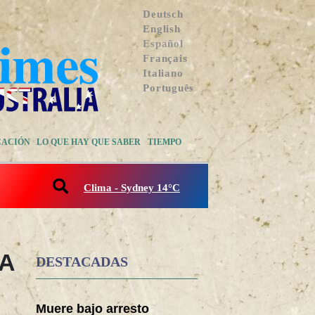
Deutsch
English
Español
Français
Italiano
Português
CACIÓN
LO QUE HAY QUE SABER
TIEMPO
Clima - Sydney 14°C
 A
DESTACADAS
Muere bajo arresto