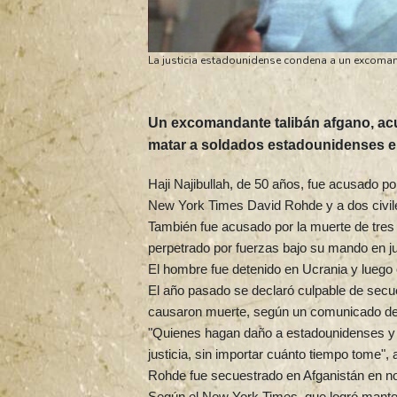
La justicia estadounidense condena a un excomand
Un excomandante talibán afgano, acu
matar a soldados estadounidenses en
Haji Najibullah, de 50 años, fue acusado po
New York Times David Rohde y a dos civil
También fue acusado por la muerte de tres
perpetrado por fuerzas bajo su mando en j
El hombre fue detenido en Ucrania y luego
El año pasado se declaró culpable de secue
causaron muerte, según un comunicado del
"Quienes hagan daño a estadounidenses y p
justicia, sin importar cuánto tiempo tome", 
Rohde fue secuestrado en Afganistán en no
Según el New York Times, que logró mantene