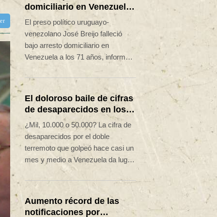
domiciliario en Venezuela
un preso político de
ter
El preso político uruguayo-
origen uruguayo
venezolano José Breijo falleció
bajo arresto domiciliario en
Venezuela a los 71 años, informó
su entorno el jueves, dos meses
después de que su caso se hiciera
notorio porque al salir de prisión
El doloroso baile de cifras
encontró su casa invadida por el
de desaparecidos en los
policía que lo detuvo.
sismos en Venezuela
¿Mil, 10.000 o 50.000? La cifra de
desaparecidos por el doble
terremoto que golpeó hace casi un
mes y medio a Venezuela da lugar
a cifras disímiles que las
autoridades no se esfuerzan por
esclarecer.
Aumento récord de las
notificaciones por