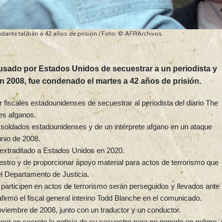
ante talibán a 42 años de prisión / Foto: © AFP/Archivos
sado por Estados Unidos de secuestrar a un periodista y
 2008, fue condenado el martes a 42 años de prisión.
r fiscales estadounidenses de secuestrar al periodista del diario The
es afganos.
 soldados estadounidenses y de un intérprete afgano en un ataque
unio de 2008.
 extraditado a Estados Unidos en 2020.
stro y de proporcionar apoyo material para actos de terrorismo que
 Departamento de Justicia.
articipen en actos de terrorismo serán perseguidos y llevados ante 
afirmó el fiscal general interino Todd Blanche en el comunicado.
viembre de 2008, junto con un traductor y un conductor.
r en secreto la noticia de su secuestro para no ponerlo en peligro, 