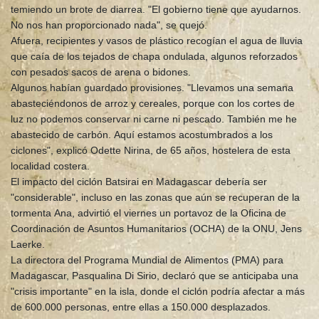
temiendo un brote de diarrea. "El gobierno tiene que ayudarnos.
No nos han proporcionado nada", se quejó.
Afuera, recipientes y vasos de plástico recogían el agua de lluvia
que caía de los tejados de chapa ondulada, algunos reforzados
con pesados sacos de arena o bidones.
Algunos habían guardado provisiones. "Llevamos una semana
abasteciéndonos de arroz y cereales, porque con los cortes de
luz no podemos conservar ni carne ni pescado. También me he
abastecido de carbón. Aquí estamos acostumbrados a los
ciclones", explicó Odette Nirina, de 65 años, hostelera de esta
localidad costera.
El impacto del ciclón Batsirai en Madagascar debería ser
"considerable", incluso en las zonas que aún se recuperan de la
tormenta Ana, advirtió el viernes un portavoz de la Oficina de
Coordinación de Asuntos Humanitarios (OCHA) de la ONU, Jens
Laerke.
La directora del Programa Mundial de Alimentos (PMA) para
Madagascar, Pasqualina Di Sirio, declaró que se anticipaba una
"crisis importante" en la isla, donde el ciclón podría afectar a más
de 600.000 personas, entre ellas a 150.000 desplazados.