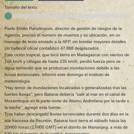
Tamaño del texto:
Paolo Emilio Raholinarivo, director de gestión de riesgos de la
Agencia, precisó el número de muertos y su ubicación, en un
mensaje de texto enviado a la AFP, sin brindar mayores detalles.
Un balance oficial contabilizó 47.888 desplazados.
Este ciclón tropical, que tocó tierra en Madagascar con vientos de
165 km/h y ráfagas de hasta 235 km/h, perdió fuerza pero se
sigue temiendo que se produzcan inundaciones debido a las
lluvias torrenciales, informó este domingo el instituto de
meteorología.
"Hay temor de inundaciones localizadas o generalizadas tras las
fuertes lluvias", pero Batsirai debería "salir al mar en el canal de
Mozambique en la parte norte de Atsimo Andrefana por la tarde o
la noche", agregó esta fuente.
Tras haber descargado lluvias torrenciales durante dos días en la
isla francesa de Reunión, Batsirai tocó tierra el sábado hacia las
20H00 horas (17H00 GMT) en el distrito de Mananjary, a más de
530 km al sureste de la capital, Antananarivo.