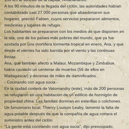
A los 90 minutos de la llegada del ciclón, las autoridades habían
contabilizado casi 27.000 personas que abandonaron sus
hogares, precisó Fabien, cuyos servicios prepararon alimentos,
medicinas y lugares de refugio.
Los habitantes se prepararon con los medios de que disponen en
la isla, uno de los países más pobres del mundo, que ya fue
azotada por una mortífera tormenta tropical en enero, Ana, y que
desde el viernes ha sido barrida por el viento y las continuas
lluvias.
Ana, que también afectó a Malaui, Mozambique y Zimbabue,
había causado un centenar de muertos (56 de ellos en
Madagascar) y decenas de miles de damnificados.
- Cocinando con agua sucia -
En la ciudad costera de Vatomandry (este), más de 200 personas
se refugiaron en una habitación de un edificio de hormigón de
propiedad china. Las familias dormían en esterillas o colchones.
Un funcionario local, Thierry Louison Leaby, lamentó la falta de
agua potable después de que la compañía de agua cortara el
suministro antes del ciclón.
"La gente está cocinando con agua sucia", dijo preocupado,