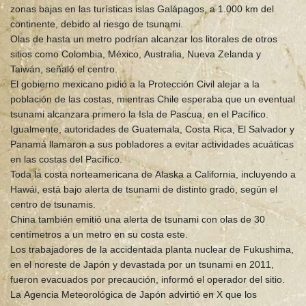
zonas bajas en las turísticas islas Galápagos, a 1.000 km del
continente, debido al riesgo de tsunami.
Olas de hasta un metro podrían alcanzar los litorales de otros
sitios como Colombia, México, Australia, Nueva Zelanda y
Taiwán, señaló el centro.
El gobierno mexicano pidió a la Protección Civil alejar a la
población de las costas, mientras Chile esperaba que un eventual
tsunami alcanzara primero la Isla de Pascua, en el Pacífico.
Igualmente, autoridades de Guatemala, Costa Rica, El Salvador y
Panamá llamaron a sus pobladores a evitar actividades acuáticas
en las costas del Pacífico.
Toda la costa norteamericana de Alaska a California, incluyendo a
Hawái, está bajo alerta de tsunami de distinto grado, según el
centro de tsunamis.
China también emitió una alerta de tsunami con olas de 30
centímetros a un metro en su costa este.
Los trabajadores de la accidentada planta nuclear de Fukushima,
en el noreste de Japón y devastada por un tsunami en 2011,
fueron evacuados por precaución, informó el operador del sitio.
La Agencia Meteorológica de Japón advirtió en X que los