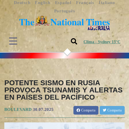
Deutsch
English
Español
Français
Italiano
Português
Clima - Sydney 13°C
POTENTE SISMO EN RUSIA
PROVOCA TSUNAMIS Y ALERTAS
EN PAÍSES DEL PACÍFICO
BOULEVARD
30.07.2025
Comparta
Comparta