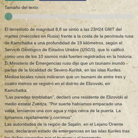
Tamaño del texto:
El terremoto de magnitud 8,8 se sintió a las 23H24 GMT del
martes (miércoles en Rusia) frente a la costa de la península rusa
de Kamchatka a una profundidad de 19 kilómetros, según el
Servicio Geológico de Estados Unidos (USGS), que lo calificó
como uno de los 10 sismos más fuertes registrados en la historia.
El Ministerio de Emergencias ruso dijo que un tsunami inundó
partes de la localidad de Severo-Kurilsk, en las islas Kuriles.
Medios locales rusos indicaron que un tsunami de entre tres y
cuatro metros se registró en el distrito de Elizovski, en
Kamchatka.
"Las paredes temblaban", declaró una residente de Elizovski al
medio estatal Zvedza. "Por suerte habíamos empacado una
valija, teníamos una con agua y ropa cerca de la puerta. La
tomamos rápidamente y corrimos".
Las autoridades de la región de Sajalín, en el Lejano Oriente
ruso, declararon estado de emergencias en las islas Kuriles tras
los daños causados por el tsunami y el terremoto.