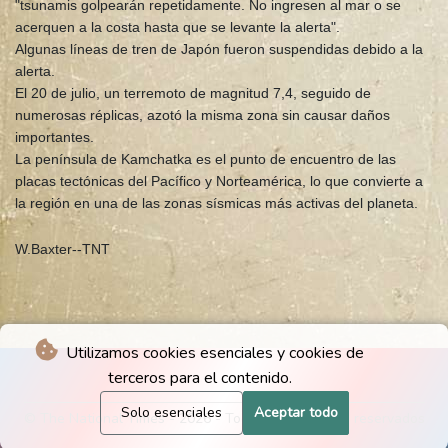
"tsunamis golpearán repetidamente. No ingresen al mar o se
acerquen a la costa hasta que se levante la alerta".
Algunas líneas de tren de Japón fueron suspendidas debido a la
alerta.
El 20 de julio, un terremoto de magnitud 7,4, seguido de
numerosas réplicas, azotó la misma zona sin causar daños
importantes.
La península de Kamchatka es el punto de encuentro de las
placas tectónicas del Pacífico y Norteamérica, lo que convierte a
la región en una de las zonas sísmicas más activas del planeta.
W.Baxter--TNT
Utilizamos cookies esenciales y cookies de
terceros para el contenido.
Solo esenciales
Aceptar todo
© The National Times - 2026 - Todos los derechos reservados