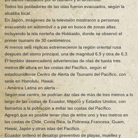
Todos los pobladores de las islas fueron evacuados, según la
alcaldía local.
En Japón, imágenes de la televisión mostraron a personas
evacuando en automóvil o a pie en busca de zonas altas,
incluyendo la isla norteña de Hokkaido, donde se observó el
primer tsunami de 30 centímetros.
Al menos seis réplicas estremecieron la región oriental rusa
después del sismo principal, una de magnitud 6,9 y otra de 6,3.
El temblor desencadenó advertencias de olas de hasta tres
metros de altura en las costas del Pacífico, según el
estadounidense Centro de Alerta de Tsunami del Pacífico, con
sede en Honolulu, Hawái.
- América Latina en alerta -
Según ese centro, se podrían dar olas de más de tres metros a lo
largo de las costas de Ecuador, México y Estados Unidos, con
llamados a la población a evitar las costas del Pacífico.
Agregó que es posible tener olas de entre uno y tres metros en
las costas de Chile, Costa Rica, la Polinesia Francesa, Guam,
Hawái, Japón y otras islas del Pacífico.
Ecuador ordenó el desalojo preventivo de playas, muelles y