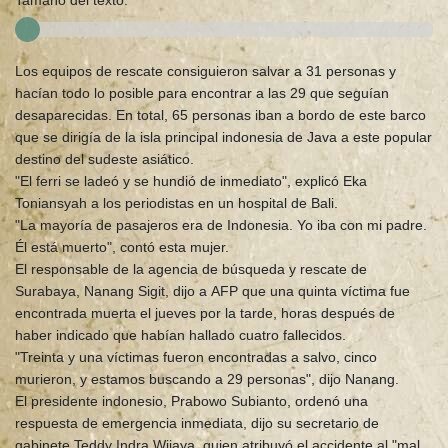
Tamaño del texto:
Los equipos de rescate consiguieron salvar a 31 personas y
hacían todo lo posible para encontrar a las 29 que seguían
desaparecidas. En total, 65 personas iban a bordo de este barco
que se dirigía de la isla principal indonesia de Java a este popular
destino del sudeste asiático.
"El ferri se ladeó y se hundió de inmediato", explicó Eka
Toniansyah a los periodistas en un hospital de Bali.
"La mayoría de pasajeros era de Indonesia. Yo iba con mi padre.
Él está muerto", contó esta mujer.
El responsable de la agencia de búsqueda y rescate de
Surabaya, Nanang Sigit, dijo a AFP que una quinta víctima fue
encontrada muerta el jueves por la tarde, horas después de
haber indicado que habían hallado cuatro fallecidos.
"Treinta y una víctimas fueron encontradas a salvo, cinco
murieron, y estamos buscando a 29 personas", dijo Nanang.
El presidente indonesio, Prabowo Subianto, ordenó una
respuesta de emergencia inmediata, dijo su secretario de
gabinete Teddy Indra Wijaya, quien atribuyó el accidente al "mal